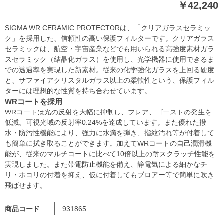
￥42,240
SIGMA WR CERAMIC PROTECTORは、「クリアガラスセラミッ
ク」を採用した、信頼性の高い保護フィルターです。クリアガラス
セラミックは、航空・宇宙産業などでも用いられる高強度素材ガラ
スセラミック（結晶化ガラス）を使用し、光学機器に使用できるま
での透過率を実現した新素材。従来の化学強化ガラスを上回る硬度
と、サファイアクリスタルガラス以上の柔軟性という、保護フィル
ターには理想的な性質を持ち合わせています。
WRコートを採用
WRコートは光の反射を大幅に抑制し、フレア、ゴーストの発生を
低減。可視光域の反射率0.24%を達成しています。また優れた撥
水・防汚性機能により、強力に水滴を弾き、指紋汚れ等が付着して
も簡単に拭き取ることができます。加えてWRコートの自己潤滑機
能が、従来のマルチコートに比べて10倍以上の耐スクラッチ性能を
実現しました。また帯電防止機能を備え、静電気による細かなチ
リ・ホコリの付着を抑え、仮に付着してもブロアー等で簡単に吹き
飛ばせます。
商品コード
931865