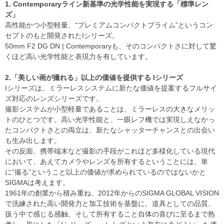
1. Contemporaryライン新基準の光学性能を実現する「標準レン
ズ」
高性能かつ小型軽量、“プレミアムコンパクトプライム”というコン
セプトのもと開発されたIシリーズ。
50mm F2 DG DN | Contemporaryも、そのコンパクトさに対して驚
くほど高い光学性能と表現力を有しています。
2.「美しい画が撮れる」以上の価値を提供する Iシリーズ
Iシリーズは、ミラーレスシステムに新たな価値を提案するフルサイ
ズ対応のレンズシリーズです。
撮影システムが小型軽量であることは、ミラーレスの大きなメリッ
トのひとつです。高い光学性能と、一眼レフ機では実現しえなかっ
たコンパクトさとの両立は、新たなシャッターチャンスとの出会い
も生み出します。
その反面、携帯端末など撮影の手段がこれほど多様化している現代
において、あえてカメラやレンズを所有するということには、単
に“撮る”ということ以上の価値が求められているのではないかと
SIGMAは考えます。
1961年の創業から積み重ね、2012年からのSIGMA GLOBAL VISION
で洗練された高い開発力と加工技術を基盤に、道具としての品質、
扱う中で感じる感触、そして所有すること自体の喜びに至るまで熟