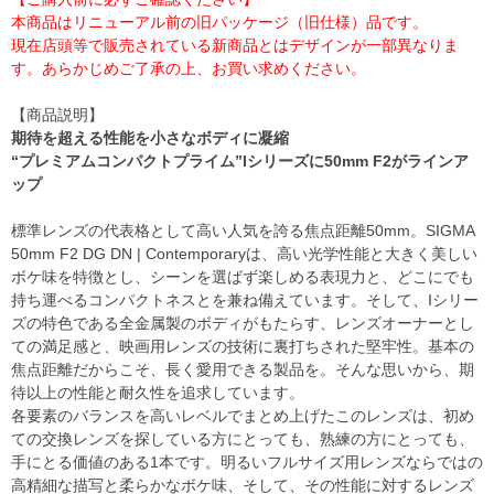
本商品はリニューアル前の旧パッケージ（旧仕様）品です。
現在店頭等で販売されている新商品とはデザインが一部異なりま
す。あらかじめご了承の上、お買い求めください。
【商品説明】
期待を超える性能を小さなボディに凝縮
“プレミアムコンパクトプライム”Iシリーズに50mm F2がラインア
ップ
標準レンズの代表格として高い人気を誇る焦点距離50mm。SIGMA
50mm F2 DG DN | Contemporaryは、高い光学性能と大きく美しい
ボケ味を特徴とし、シーンを選ばず楽しめる表現力と、どこにでも
持ち運べるコンパクトネスとを兼ね備えています。そして、Iシリー
ズの特色である全金属製のボディがもたらす、レンズオーナーとし
ての満足感と、映画用レンズの技術に裏打ちされた堅牢性。基本の
焦点距離だからこそ、長く愛用できる製品を。そんな思いから、期
待以上の性能と耐久性を追求しています。
各要素のバランスを高いレベルでまとめ上げたこのレンズは、初め
ての交換レンズを探している方にとっても、熟練の方にとっても、
手にとる価値のある1本です。明るいフルサイズ用レンズならではの
高精細な描写と柔らかなボケ味、そして、その性能に対するレンズ