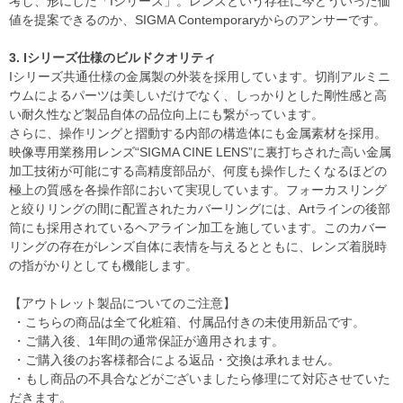
考し、形にした「Iシリーズ」。レンズという存在に今どういった価
値を提案できるのか、SIGMA Contemporaryからのアンサーです。
3. Iシリーズ仕様のビルドクオリティ
Iシリーズ共通仕様の金属製の外装を採用しています。切削アルミニ
ウムによるパーツは美しいだけでなく、しっかりとした剛性感と高
い耐久性など製品自体の品位向上にも繋がっています。
さらに、操作リングと摺動する内部の構造体にも金属素材を採用。
映像専用業務用レンズ“SIGMA CINE LENS”に裏打ちされた高い金属
加工技術が可能にする高精度部品が、何度も操作したくなるほどの
極上の質感を各操作部において実現しています。フォーカスリング
と絞りリングの間に配置されたカバーリングには、Artラインの後部
筒にも採用されているヘアライン加工を施しています。このカバー
リングの存在がレンズ自体に表情を与えるとともに、レンズ着脱時
の指がかりとしても機能します。
【アウトレット製品についてのご注意】
・こちらの商品は全て化粧箱、付属品付きの未使用新品です。
・ご購入後、1年間の通常保証が適用されます。
・ご購入後のお客様都合による返品・交換は承れません。
・もし商品の不具合などがございましたら修理にて対応させていた
だきます。