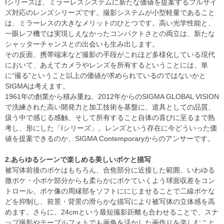
Iシリーズは、ミラーレスシステムに新たな価値を提案するフルサイ
ズ対応のレンズシリーズです。撮影システムが小型軽量であること
は、ミラーレスの大きなメリットのひとつです。高い光学性能と、
一眼レフ機では実現しえなかったコンパクトさとの両立は、新たな
シャッターチャンスとの出会いも生み出します。
その反面、携帯端末など撮影の手段がこれほど多様化している現代
において、あえてカメラやレンズを所有するということには、単
に“撮る”ということ以上の価値が求められているのではないかと
SIGMAは考えます。
1961年の創業から積み重ね、2012年からのSIGMA GLOBAL VISION
で洗練された高い開発力と加工技術を基盤に、道具としての品質、
扱う中で感じる感触、そして所有すること自体の喜びに至るまで熟
考し、形にした「Iシリーズ」。レンズという存在に今どういった価
値を提案できるのか、SIGMA Contemporaryからのアンサーです。
2.あらゆるシーンで楽しめる美しいボケと描写
被写体前後のボケはもちろん、合焦部分に近接した範囲、いわゆる
微ボケ・小ボケ部分からも柔らかにボケていくよう球面収差をコン
トロール。ボケ像の周縁部をソフトににじませることで二線ボケな
どを抑制し、前景・背景の滑らかな描写により被写体の立体感を高
めます。さらに、24cmという最短撮影距離も合わせることで、スナ
ップ撮影やテーブルフォトでも画角を活かした画作りを楽しむこと