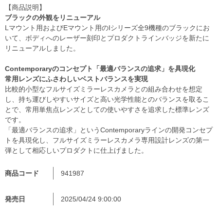
【商品説明】
ブラックの外観をリニューアル
Lマウント用およびEマウント用のIシリーズ全9機種のブラックにお
いて、ボディへのレーザー刻印とプロダクトラインバッジを新たに
リニューアルしました。
Contemporaryのコンセプト「最適バランスの追求」を具現化
常用レンズにふさわしいベストバランスを実現
比較的小型なフルサイズミラーレスカメラとの組み合わせを想定
し、持ち運びしやすいサイズと高い光学性能とのバランスを取るこ
とで、常用単焦点レンズとしての使いやすさを追求した標準レンズ
です。
「最適バランスの追求」というContemporaryラインの開発コンセプ
トを具現化し、フルサイズミラーレスカメラ専用設計レンズの第一
弾として相応しいプロダクトに仕上げました。
商品コード
941987
発売日
2025/04/24 9:00:00