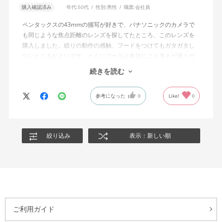
購入確認済み
年代:
50代
性別:
男性
職業:
会社員
ペンタックスの43mmの描写が好きで、パナソニックのカメラで
も同じような焦点距離のレンズを探してたところ、このレンズを
購入しました。絞りの動作の感触、フードをつけてもガタガタし
ないところがよいです。とくにフードは各社により考えが違うの
か、経年劣化で、カタカタとフードが動いてしまうレンズもあ
続きを読む
り、撮影中、気になるので、そのうち使わなくなります。このレ
ンズでは、その心配が無さそうです。f2.8からf5.6の間で、被写体
参考になった
0
Like!
0
により絞りをかえながらのスナップが楽しい。コンパクトでカッ
コイイレンズです。
絞り込み
表示：新しい順
ご利用ガイド