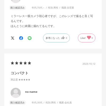
購入確認済み
年代:
70代～
性別:
男性
職業:
自営業
ミラーレス一眼カメラ初心者ですが、このレンズで撮ると良く写
るんです。
ほんとうに綺麗に撮れてるんです。
参考になった
0
Like!
0
2023.10.12
コンパクト
満足度
:★★★★★
no name
購入確認済み
年代:
30代
性別:
男性
職業:
会社員