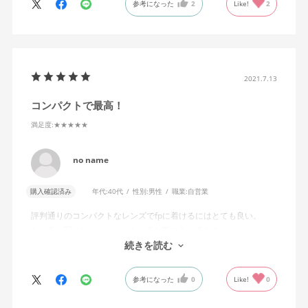
参考になった
2
Like!
2
2021.7.13
コンパクトで最高！
満足度
:★★★★★
no name
購入確認済み
年代:
40代
性別:
男性
職業:
自営業
評判通りのコンパクトなレンズでfpに着けるにはとても良い。
もちろん写りはsigmaらしくとても気に入ってます。
ズームダイヤルのトルク感が良く使いやすいレンズです。
続きを読む
参考になった
0
Like!
0