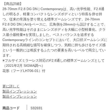
【商品詳細】
28-70mm F2.8 DG DN | Contemporaryは、高い光学性能、F2.8通
しの明るさ、軽量コンパクトなレンズボディという特長を併せ持
つ、従来の常識を塗り替える標準ズームレンズです。24-70mm
F2.8 DG DN | Artをベースに、広角側を28mmから設計することで、
高い光学性能はそのままにレンズボディを大幅に小型軽量化。クラ
ス最小最軽量※を実現しました。ベストバランスを追求する
Contemporaryラインのコンセプトにおいて、大口径ズームレンズに
期待される高精細な描写を確保しつつ、気軽に持ち歩けるサイズ感
という一般的には相反するふたつの要素を高いレベルで両立してい
ます。
※フルサイズミラーレス対応のF2.8通しの標準ズームレンズとして
（2021年2月 SIGMA調べ）
花形（フードLH706-01）付
更に詳しく
製品インプレッション
製品インプレッション
商品コード
592691