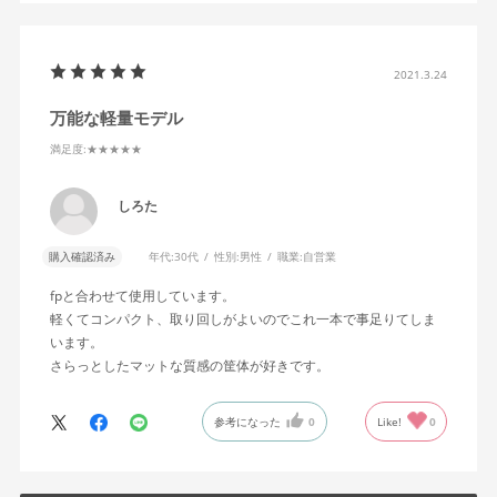
2021.3.24
万能な軽量モデル
満足度
:★★★★★
しろた
購入確認済み
年代:
30代
性別:
男性
職業:
自営業
fpと合わせて使用しています。
軽くてコンパクト、取り回しがよいのでこれ一本で事足りてしま
います。
さらっとしたマットな質感の筐体が好きです。
参考になった
0
Like!
0