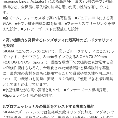
response Linear Actuator）による高速AF、最大7.5段の手ブレ補正
機構など、全機能に最先端の技術を用いた高い性能を有していま
す。
■全ズーム、フォーカス域で高い描写性能、■デュアルHLAによる高
速AF、■手ブレ補正機構OS2を採用、■フォーカスブリージングを抑
えた設計、■フレア、ゴーストに配慮した設計
2.高い機動力を発揮するレンズボディに最高峰のビルドクオリティ
を凝縮
SIGMAは全てのレンズにおいて、高いビルドクオリティにこだわっ
ています。その中でも、SportsラインであるSIGMA 70-200mm
F2.8 DG DN OS | Sportsは、過酷な環境下での撮影にも対応する高
い耐候性能はもちろん、合理化された光学設計と機構設計を基盤
に、最先端の素材を適所に採用することで質感や耐久性を向上させ
つつ、高い機動力も同時に実現。長く信頼して使用できる撮影道具
としてまとめ上げています。
■小型軽量ながら高い質感と耐久性、■インナーズーム機構採用、
■Sportsライン仕様の耐候性能
3.プロフェッショナルの撮影をアシストする豊富な機能
SIGMAのズームレンズでは初搭載の絞りリングに加え、マグネシウ
ム製三脚座、各種スイッチなど、撮影をより快適かつ幅広いものに