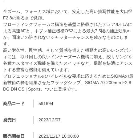
全ズーム、フォーカス域において、安定した高い描写性能を大口径
F2.8の明るさで発揮。
フローティングフォーカス構造を基盤に搭載されたデュアルHLAに
よる高速AFと、手ブレ補正機構OS2による最大7.5段の補正効果※
が、間違いの許されないシャッターチャンスを確かなものにしま
す。
高い耐久性、剛性感、そして質感を備えた機動力の高いレンズボデ
ィには、取り回しの良いインナーズーム機構に加え、絞りリングや
各種カスタマイズ機能を備えたスイッチなど、撮影を快適にアシス
トする豊富な機能を備えています。
プロフェッショナルのハイレベルな要求に応えるためにSIGMAの最
新技術の粋を結集させたフラッグシップ、SIGMA 70-200mm F2.8
DG DN OS | Sports、ついに登場です。
商品コード
591694
発売日
2023/12/07
販売開始日
2023/11/17 10:00:00