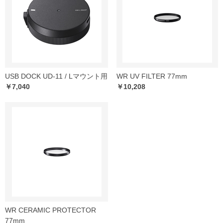
USB DOCK UD-11 / Lマウント用
WR UV FILTER 77mm
￥7,040
￥10,208
WR CERAMIC PROTECTOR
77mm