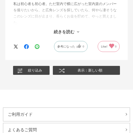
私は初心者も初心者。ただ室内で横に広がった室内楽のメンバー
を撮りたいから、と広角レンズを探していたら、何やら凄そうな
このレンズに目が止まり、長らくお金を貯めて、やっと買えまし
た。
練習で海と夕焼けを撮りました。なんだかすごい空間の写真が撮
続きを読む
れました。
そろそろ新月です。星を撮りに行こうと思います。
参考になった
0
Like!
0
このレンズのおかげで、月を学び、星空を学びました。人生が少
し変わったように感じます！
絞り込み
表示：新しい順
ご利用ガイド
よくあるご質問