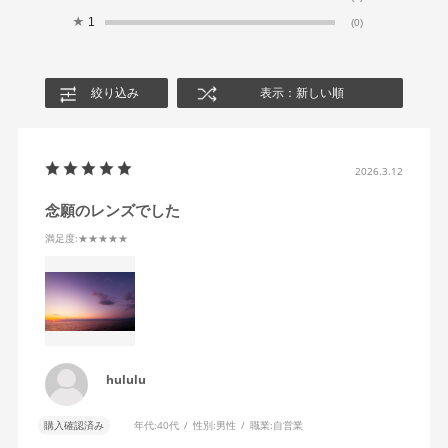
★
1
(0)
絞り込み
表示：新しい順
2026.3.12
念願のレンズでした
満足度
:★★★★★
hululu
購入確認済み
年代:
40代
性別:
男性
職業:
自営業