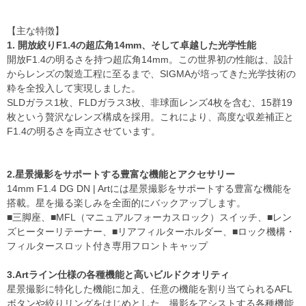
【主な特徴】
1. 開放絞りF1.4の超広角14mm、そして卓越した光学性能
開放F1.4の明るさを持つ超広角14mm。この世界初の性能は、設計
からレンズの製造工程に至るまで、SIGMAが培ってきた光学技術の
粋を全投入して実現しました。
SLDガラス1枚、FLDガラス3枚、非球面レンズ4枚を含む、15群19
枚という贅沢なレンズ構成を採用。これにより、高度な収差補正と
F1.4の明るさを両立させています。
2.星景撮影をサポートする豊富な機能とアクセサリー
14mm F1.4 DG DN | Artには星景撮影をサポートする豊富な機能を
搭載。星を撮る楽しみを全面的にバックアップします。
■三脚座、■MFL（マニュアルフォーカスロック）スイッチ、■レン
ズヒーターリテーナー、■リアフィルターホルダー、■ロック機構・
フィルタースロット付き専用フロントキャップ
3.Artライン仕様の各種機能と高いビルドクオリティ
星景撮影に特化した機能に加え、任意の機能を割り当てられるAFL
ボタンや絞りリングをはじめとした、撮影をアシストする各種機能