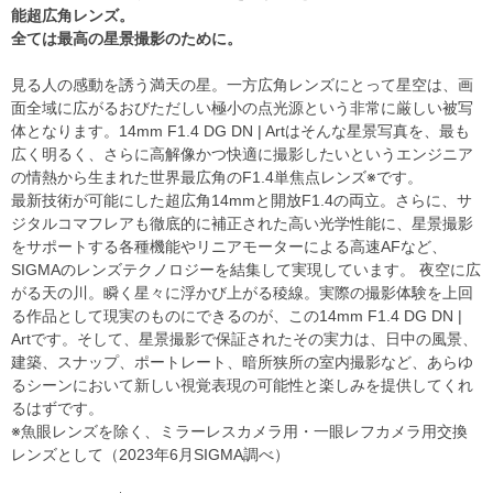
能超広角レンズ。
全ては最高の星景撮影のために。
見る人の感動を誘う満天の星。一方広角レンズにとって星空は、画
面全域に広がるおびただしい極小の点光源という非常に厳しい被写
体となります。14mm F1.4 DG DN | Artはそんな星景写真を、最も
広く明るく、さらに高解像かつ快適に撮影したいというエンジニア
の情熱から生まれた世界最広角のF1.4単焦点レンズ※です。
最新技術が可能にした超広角14mmと開放F1.4の両立。さらに、サ
ジタルコマフレアも徹底的に補正された高い光学性能に、星景撮影
をサポートする各種機能やリニアモーターによる高速AFなど、
SIGMAのレンズテクノロジーを結集して実現しています。 夜空に広
がる天の川。瞬く星々に浮かび上がる稜線。実際の撮影体験を上回
る作品として現実のものにできるのが、この14mm F1.4 DG DN |
Artです。そして、星景撮影で保証されたその実力は、日中の風景、
建築、スナップ、ポートレート、暗所狭所の室内撮影など、あらゆ
るシーンにおいて新しい視覚表現の可能性と楽しみを提供してくれ
るはずです。
※魚眼レンズを除く、ミラーレスカメラ用・一眼レフカメラ用交換
レンズとして（2023年6月SIGMA調べ）