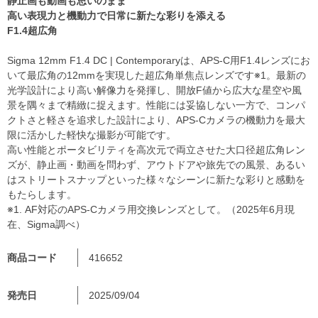
静止画も動画も思いのまま
高い表現力と機動力で日常に新たな彩りを添える
F1.4超広角
Sigma 12mm F1.4 DC | Contemporaryは、APS-C用F1.4レンズにお
いて最広角の12mmを実現した超広角単焦点レンズです※1。最新の
光学設計により高い解像力を発揮し、開放F値から広大な星空や風
景を隅々まで精緻に捉えます。性能には妥協しない一方で、コンパ
クトさと軽さを追求した設計により、APS-Cカメラの機動力を最大
限に活かした軽快な撮影が可能です。
高い性能とポータビリティを高次元で両立させた大口径超広角レン
ズが、静止画・動画を問わず、アウトドアや旅先での風景、あるい
はストリートスナップといった様々なシーンに新たな彩りと感動を
もたらします。
※1. AF対応のAPS-Cカメラ用交換レンズとして。（2025年6月現
在、Sigma調べ）
商品コード
416652
発売日
2025/09/04