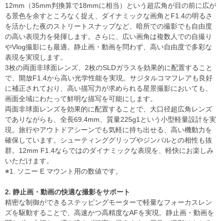
12mm（35mm判換算で18mmに相当）という超広角が目の前に広が
る景色を余すところなく捉え、ダイナミックな画角とF1.4の明るさ
を活かした夜のストリートスナップなど、暗所での撮影でも自由度
の高い表現力を発揮します。さらに、広い画角は複数人での自撮り
やVlog撮影にも最適。静止画・動画を問わず、高い自由度で多彩な
表現を実現します。
3枚の両面非球面レンズ、2枚のSLDガラスを効果的に配置すること
で、開放F1.4から高い光学性能を実現。サジタルコマフレアも良好
に補正されており、高い描写力が求められる星景撮影においても、
画面全域にわたって鮮明な描写を可能にします。
両面非球面レンズを効果的に配置することで、大口径超広角レンズ
でありながらも、全長69.4mm、質量225g1という小型軽量設計を実
現。旅行やアウトドアシーンでも気軽に持ち出せる、高い機動力を
確保しています。シューティンググリップやジンバルとの相性も抜
群。12mm F1.4ならではのダイナミックな表現を、軽快にお楽しみ
いただけます。
※1. ソニー E マウント用の数値です。
2. 静止画・動画の快適な撮影をサポート
精密な制御ができるステッピングモーターで軽量なフォーカスレン
ズを駆動することで、高速かつ高精度なAFを実現。静止画・動画を