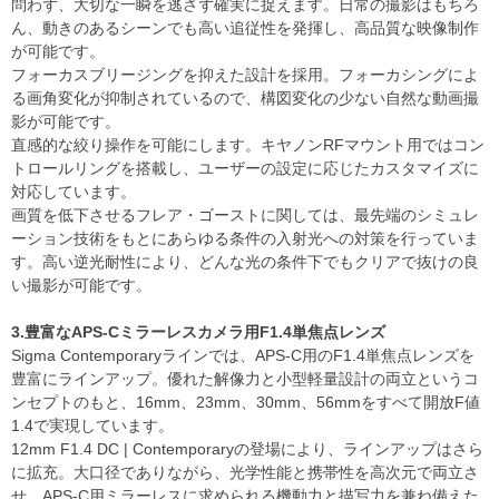
問わず、大切な一瞬を逃さず確実に捉えます。日常の撮影はもちろ
ん、動きのあるシーンでも高い追従性を発揮し、高品質な映像制作
が可能です。
フォーカスブリージングを抑えた設計を採用。フォーカシングによ
る画角変化が抑制されているので、構図変化の少ない自然な動画撮
影が可能です。
直感的な絞り操作を可能にします。キヤノンRFマウント用ではコン
トロールリングを搭載し、ユーザーの設定に応じたカスタマイズに
対応しています。
画質を低下させるフレア・ゴーストに関しては、最先端のシミュレ
ーション技術をもとにあらゆる条件の入射光への対策を行っていま
す。高い逆光耐性により、どんな光の条件下でもクリアで抜けの良
い撮影が可能です。
3.豊富なAPS-Cミラーレスカメラ用F1.4単焦点レンズ
Sigma Contemporaryラインでは、APS-C用のF1.4単焦点レンズを
豊富にラインアップ。優れた解像力と小型軽量設計の両立というコ
ンセプトのもと、16mm、23mm、30mm、56mmをすべて開放F値
1.4で実現しています。
12mm F1.4 DC | Contemporaryの登場により、ラインアップはさら
に拡充。大口径でありながら、光学性能と携帯性を高次元で両立さ
せ、APS-C用ミラーレスに求められる機動力と描写力を兼ね備えた