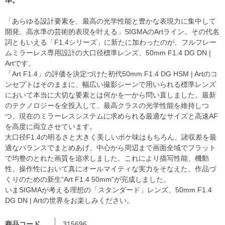
「あらゆる設計要素を、最高の光学性能と豊かな表現力に集中して
開発。高水準の芸術的表現を叶える」SIGMAのArtライン。その代名
詞ともいえる「F1.4シリーズ」に新たに加わったのが、フルフレー
ムミラーレス専用設計の大口径標準レンズ、50mm F1.4 DG DN |
Artです。
「Art F1.4」の評価を決定づけた初代50mm F1.4 DG HSM | Artのコ
ンセプトはそのままに、幅広い撮影シーンで用いられる標準レンズ
において本当に大切な要素とは何かを一から問い直しました。最新
のテクノロジーを全投入して、最高クラスの光学性能を維持しつ
つ、現在のミラーレスシステムに求められる最適なサイズと高速AF
を高度に両立させています。
大口径F1.4の明るさと大きく美しいボケ味はもちろん、諸収差を最
適なバランスでまとめあげ、中心から周辺まで画面全域でフラット
で均整のとれた画質を追求しました。これにより描写性能、機動
性、操作性において真にオールマイティな実力をそなえた、作品づ
くりのための新生“Art F1.4 50mm”が完成しました。
いまSIGMAが考える理想の「スタンダード」レンズ、50mm F1.4
DG DN | Artの世界をお楽しみください。
商品コード
315696