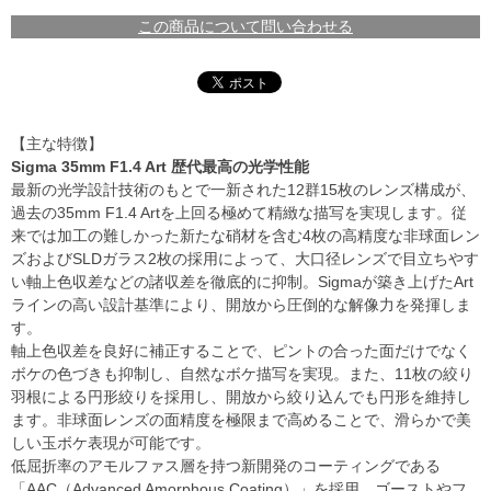
この商品について問い合わせる
【主な特徴】
Sigma 35mm F1.4 Art 歴代最高の光学性能
最新の光学設計技術のもとで一新された12群15枚のレンズ構成が、
過去の35mm F1.4 Artを上回る極めて精緻な描写を実現します。従
来では加工の難しかった新たな硝材を含む4枚の高精度な非球面レン
ズおよびSLDガラス2枚の採用によって、大口径レンズで目立ちやす
い軸上色収差などの諸収差を徹底的に抑制。Sigmaが築き上げたArt
ラインの高い設計基準により、開放から圧倒的な解像力を発揮しま
す。
軸上色収差を良好に補正することで、ピントの合った面だけでなく
ボケの色づきも抑制し、自然なボケ描写を実現。また、11枚の絞り
羽根による円形絞りを採用し、開放から絞り込んでも円形を維持し
ます。非球面レンズの面精度を極限まで高めることで、滑らかで美
しい玉ボケ表現が可能です。
低屈折率のアモルファス層を持つ新開発のコーティングである
「AAC（Advanced Amorphous Coating）」を採用。ゴーストやフ