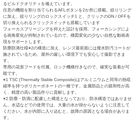
るビルドクオリティを備えています。
任意の機能を割り当てられるAFLボタンを2か所に搭載。絞りリング
に加え、絞りリングのロックスイッチ1 と、クリックのON / OFFを
切り換えられるクリックスイッチも搭載しています
フォーカスブリージングを抑えた設計を採用。フォーカシングによ
る画角変化が抑制されているので、構図変化の少ない自然な動画表
現をサポートします。
防塵防滴仕様※2の構造に加え、レンズ最前面には撥水防汚コートが
施されているため、屋外の厳しい環境下でも安心して撮影できま
す。
専用の花形フードを付属。ロック機構付きなので、確実な装着が可
能です。
※1 TSC (Thermally Stable Composite)はアルミニウムと同等の熱収
縮率を持つポリカーボネートの一種です。金属部品との親和性が高
く、精度の高い製品作りに貢献します。
※2 防塵・防滴に配慮した構造となっており、防水構造ではありませ
ん。水辺などでの使用では、大量の水が掛からないように注意して
ください。水が内部に入り込むと、故障の原因となる場合がありま
す。