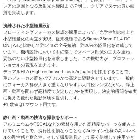
レアの原因となる反射光を極限まで抑制し、クリアでヌケの良い画
質を実現します。
洗練された小型軽量設計
フローティングフォーカス構成の採用によって、光学性能の向上と
小型軽量化の両立を実現。従来機種であるSigma 35mm F1.4 DG
DN | Artと比較して約14％の全長短縮、約20%の軽量化を達成して
います。機構設計においても細部までスペース削減の工夫を重ね、
妥協のない小型軽量化を追求しました。この機動力が、プロフェッ
ショナルの表現を支えます。
デュアルHLA (High-response Linear Actuator)を採用することで、
重いフォーカス群をパワフルかつ高速に駆動させています。一般的
にフォーカス群が大きく重くなりやすい大口径レンズながら、静止
画・動画を問わず高精度で安定した AFを実現し、決定的瞬間を確実
に捉える優れた撮影体験を提供します。
※1 数値はLマウント用です。
静止画・動画の快適な撮影をサポート
アルミニウムやTSC※1などの素材を用いた高精度なパーツを組み上
げていくことで、携行性を損なうことなくArtライン仕様の高いレベ
ルの剛性感と耐久性、そして撮影道具として長く信頼して使用でき