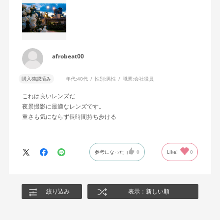
afrobeat00
購入確認済み
年代:
40代
性別:
男性
職業:
会社役員
これは良いレンズだ
夜景撮影に最適なレンズです。
重さも気にならず長時間持ち歩ける
参考になった
0
Like!
0
絞り込み
表示：新しい順