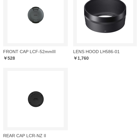
FRONT CAP LCF-52mmⅢ
LENS HOOD LH586-01
￥528
￥1,760
REAR CAP LCR-NZ Ⅱ