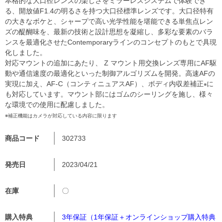
本格的な大口径レンズの楽しさをミラーレスシステムで体験でき
る、開放値F1.4の明るさを持つ大口径標準レンズです。大口径特有
の大きなボケと、シャープで高い光学性能を堪能できる単焦点レン
ズの醍醐味を、最新の技術と設計思想を凝縮し、多彩な要素のバラ
ンスを最適化させたContemporaryラインのコンセプトのもとで具現
化しました。
対応マウントの追加にあたり、 Z マウント用交換レンズ専用にAF駆
動や通信速度の最適化といった制御アルゴリズムを開発。高速AFの
実現に加え、AF-C（コンティニュアスAF）、ボディ内収差補正
に
※
も対応しています。マウント部にはゴムのシーリングを施し、様々
な環境での使用に配慮しました。
※補正機能はカメラが対応している内容に限ります
商品コード
302733
発売日
2023/04/21
在庫
〇
購入特典
3年保証（1年保証＋オンラインショップ購入特典