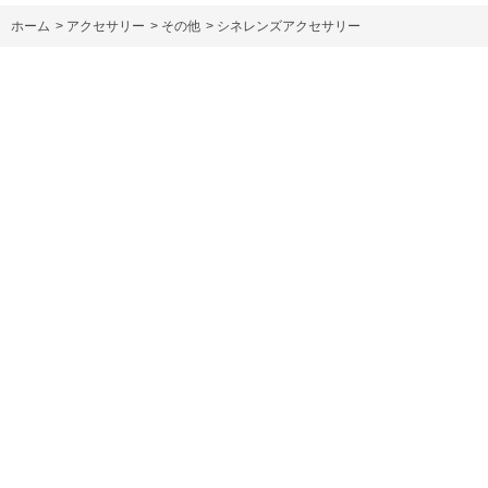
ホーム
>
アクセサリー
>
その他
>
シネレンズアクセサリー
ご利用ガイド
よくあるご質問
ポイントについて
お問い合わせ
国境なき医師団について
プライバシーポリシー
会社概要
特定商取引法に基づく表記