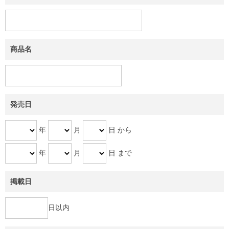
商品名
発売日
年
月
日 から
年
月
日 まで
掲載日
日以内